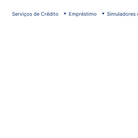
Serviços de Crédito
Empréstimo
Simuladores 
SIMULADOR
7/18/2025
3 min read